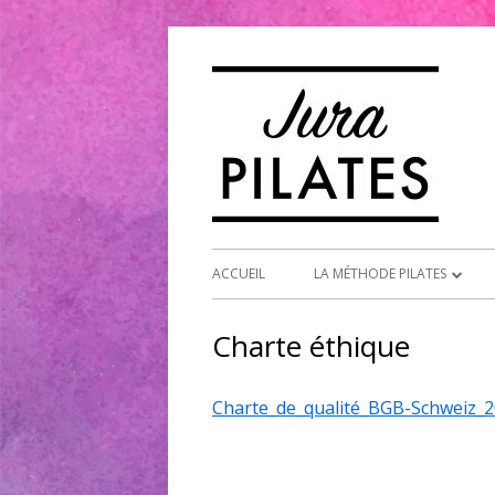
Skip
to
content
Primary
ACCUEIL
LA MÉTHODE PILATES
Menu
LA MÉTHODE PILATES
Charte éthique
LES BIENFAITS
Charte_de_qualité_BGB-Schweiz_
POUR QUI?