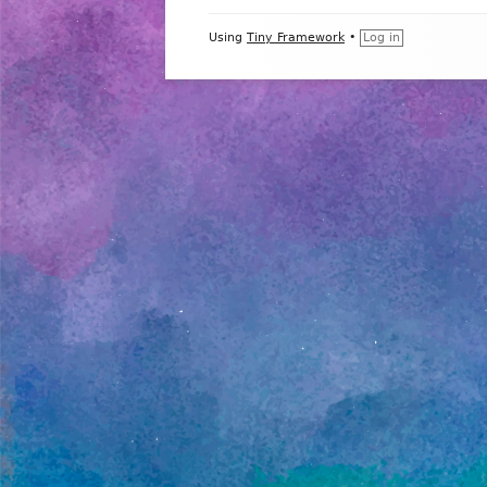
Footer
Using
Tiny Framework
•
Log in
Content